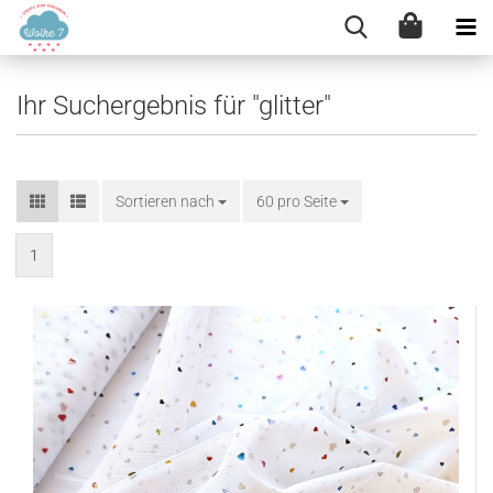
Ihr Suchergebnis für "glitter"
Sortieren nach
Sortieren nach
60 pro Seite
pro Seite
1