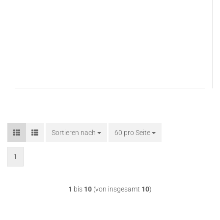
Sortieren nach
Sortieren nach
60 pro Seite
pro Seite
1
1
bis
10
(von insgesamt
10
)