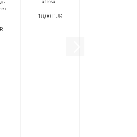
altrosa...
w -
ssen
.
18,00 EUR
UR