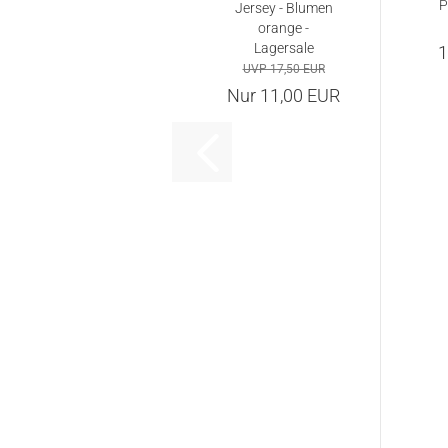
P
Jersey - Blumen
orange -
Lagersale
1
UVP 17,50 EUR
Nur 11,00 EUR