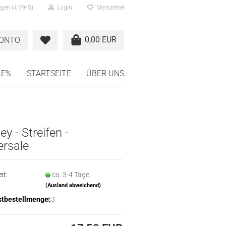
gen (4,99/5)
Login
Merkzettel
0,00 EUR
KONTO
LE%
STARTSEITE
ÜBER UNS
ey - Streifen -
ersale
it:
ca. 3-4 Tage
(Ausland abweichend)
tbestellmenge:
0,3