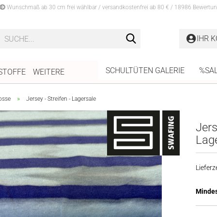
Wunschmaß ab 30 cm frei wählbar / versandkostenfrei ab 80 € / 18986 Bewertun
Suche...
IHR 
SCHULTÜTEN GALERIE
%SA
STOFFE
WEITERE
»
osse
Jersey - Streifen - Lagersale
Jers
Lag
Lieferze
Mindes