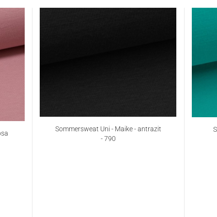
Sommersweat Uni - Maike - antrazit
S
osa
- 790