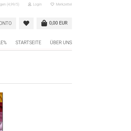
gen (4,99/5)
Login
Merkzettel
0,00 EUR
KONTO
LE%
STARTSEITE
ÜBER UNS