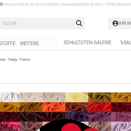
Wunschmaß ab 30 cm frei wählbar / versandkostenfrei ab 80 € / 18986 Bewertun
Suche...
IHR 
SCHULTÜTEN GALERIE
%SA
STOFFE
WEITERE
at - Teddy - Fleece