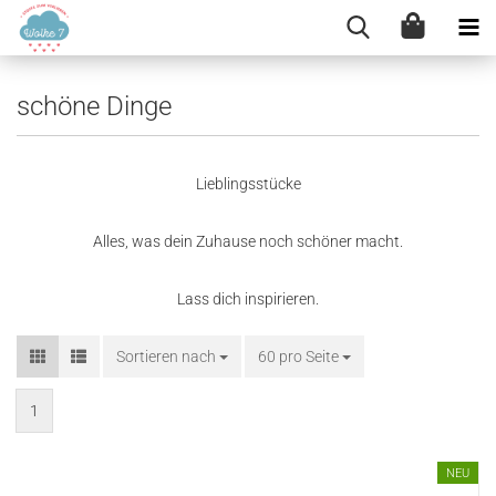
schöne Dinge
Lieblingsstücke
Alles, was dein Zuhause noch schöner macht.
Lass dich inspirieren.
Sortieren nach
Sortieren nach
60 pro Seite
pro Seite
1
NEU