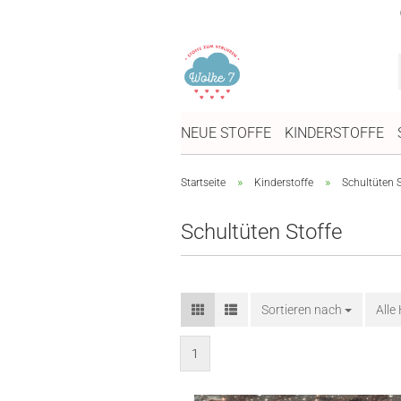
NEUE STOFFE
KINDERSTOFFE
»
»
Startseite
Kinderstoffe
Schultüten S
Schultüten Stoffe
Sortieren nach
Sortieren nach
Alle
1