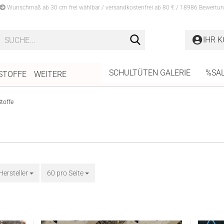
Wunschmaß ab 30 cm frei wählbar / versandkostenfrei ab 80 € / 18986 Bewertun
Suche...
IHR 
SCHULTÜTEN GALERIE
%SA
STOFFE
WEITERE
toffe
 Hersteller
60 pro Seite
pro Seite