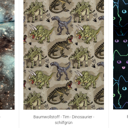
-
Baumwollstoff - Tim - Dinosaurier -
schilfgrün