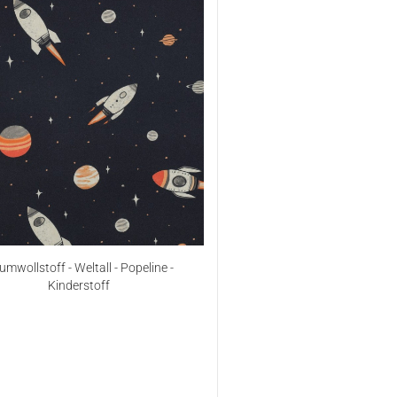
mwollstoff - Weltall - Popeline -
Kinderstoff