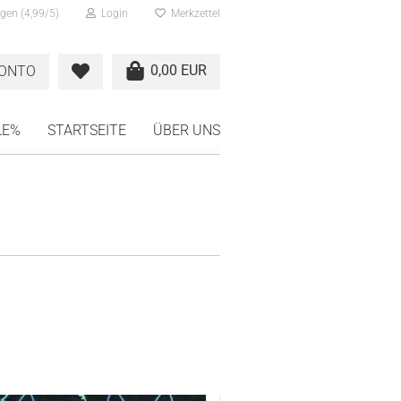
gen (4,99/5)
Login
Merkzettel
0,00 EUR
KONTO
LE%
STARTSEITE
ÜBER UNS