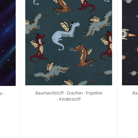
Baumwollstoff - Drachen - Popeline
Bau
m -
- Kinderstoff