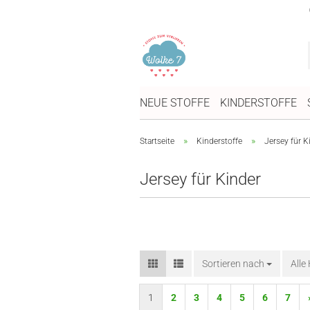
NEUE STOFFE
KINDERSTOFFE
»
»
Startseite
Kinderstoffe
Jersey für K
Jersey für Kinder
Sortieren nach
Sortieren nach
Alle
1
2
3
4
5
6
7