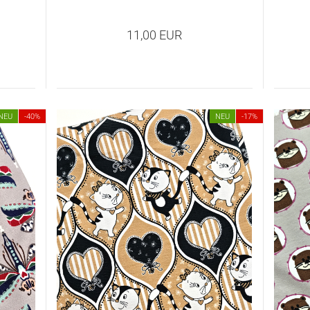
11,00 EUR
NEU
-40%
NEU
-17%