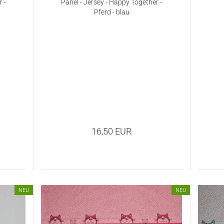
 -
Panel - Jersey - Happy Together -
Pferd - blau
16,50 EUR
NEU
NEU