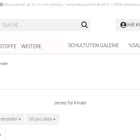
Wunschmaß ab 30 cm frei wählbar / versandkostenfrei ab 80 € / 18986 Bewertun
Suche...
IHR 
SCHULTÜTEN GALERIE
%SA
STOFFE
WEITERE
inder
Jersey für Kinder
 Hersteller
60 pro Seite
pro Seite
»