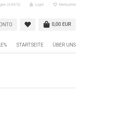
gen (4,99/5)
Login
Merkzettel
0,00 EUR
KONTO
LE%
STARTSEITE
ÜBER UNS