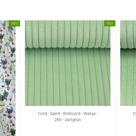
NEU
NEU
Cord - Samt - Breitcord - Wanja -
C
260 - zartgrün