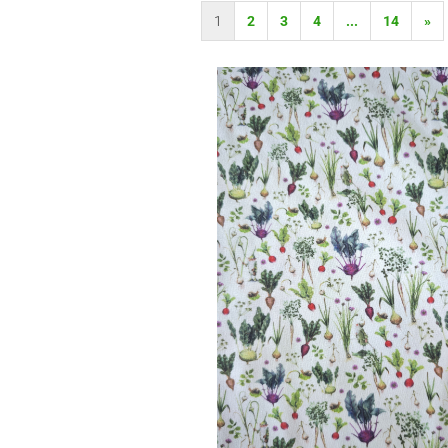
1
2
3
4
...
14
»