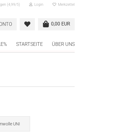
gen (4,99/5)
Login
Merkzettel
0,00 EUR
KONTO
LE%
STARTSEITE
ÜBER UNS
mwolle UNI