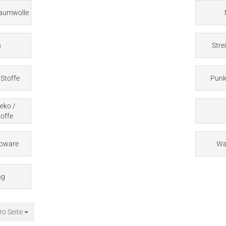
Baumwolle
n
Stre
Stoffe
Punk
eko /
offe
bware
Wa
ng
ro Seite
Seite