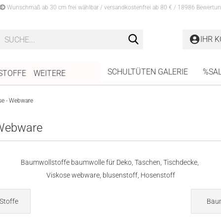
Wunschmaß ab 30 cm frei wählbar / versandkostenfrei ab 80 € / 18986 Bewertun
Suche...
IHR 
SCHULTÜTEN GALERIE
%SA
STOFFE
WEITERE
se - Webware
 Webware
Baumwollstoffe baumwolle für Deko, Taschen, Tischdecke,
Viskose webware, blusenstoff, Hosenstoff
Stoffe
Bau