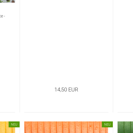
e -
14,50 EUR
NEU
NEU