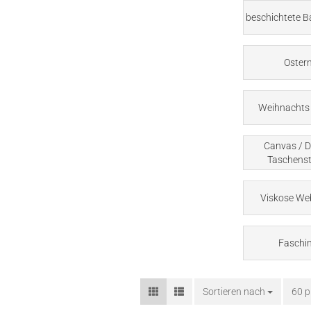
beschichtete 
Oster
Weihnachts 
Canvas / D
Taschenst
Viskose We
Faschi
Sortieren nach
Sortieren nach
60 p
pro 