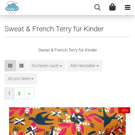
Sweat & French Terry für Kinder
Sweat & French Terry für Kinder
Sortieren nach
Sortieren nach
Alle Hersteller
60 pro Seite
pro Seite
1
2
»
-50%