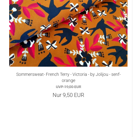
Sommersweat- French Terry - Victoria - by Jolijou - senf-
orange
UVP 19,00 EUR
Nur 9,50 EUR