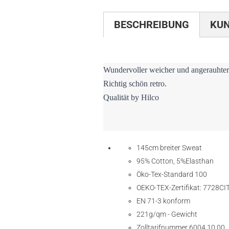
BESCHREIBUNG
KU
Wundervoller weicher und angerauhter
Richtig schön retro.
Qualität by Hilco
145cm breiter Sweat
95% Cotton, 5%Elasthan
Öko-Tex-Standar
OEKO-TEX-Zertifikat: 7728CI
EN 71-3 konform
221g/qm - Gewicht
Zolltarifnummer 6004 10 00