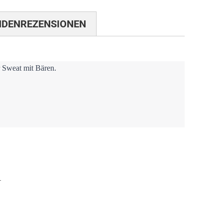
NDENREZENSIONEN
 Sweat mit Bären.
d 100
T