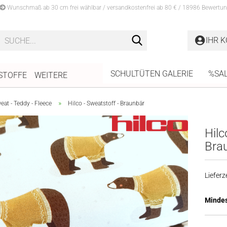
Wunschmaß ab 30 cm frei wählbar / versandkostenfrei ab 80 € / 18986 Bewertun
Suche...
IHR 
SCHULTÜTEN GALERIE
%SA
STOFFE
WEITERE
»
at - Teddy - Fleece
Hilco - Sweatstoff - Braunbär
Hilc
Bra
Lieferze
Mindes