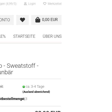
gen (4,99/5)
Login
Merkzettel
0,00 EUR
KONTO
LE%
STARTSEITE
ÜBER UNS
o - Sweatstoff -
unbär
it:
ca. 3-4 Tage
(Ausland abweichend)
tbestellmenge:
0,3