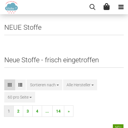
NEUE Stoffe
Neue Stoffe modernFrisch e stoffe stoffe online kinderstoffe
Neue Stoffe - frisch eingetroffen
Sortieren nach
Sortieren nach
Alle Hersteller
60 pro Seite
pro Seite
1
2
3
4
...
14
»
NEU