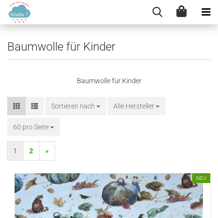
Baumwolle für Kinder
Baumwolle für Kinder
Sortieren nach
Sortieren nach
Alle Hersteller
60 pro Seite
pro Seite
1
2
»
NEU