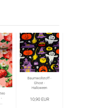
Baumwollstoff -
Ghost -
Halloween
tteo
 -
10,90 EUR
..