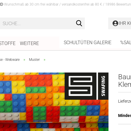
Wunschmaß ab 30 cm frei wählbar / versandkostenfrei ab 80 € / 18986 Bewertun
Suche...
IHR 
SCHULTÜTEN GALERIE
%SA
STOFFE
WEITERE
»
»
se - Webware
Muster
Baum
Kle
Lieferze
Mindes