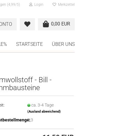
gen (4,99/5)
Login
Merkzettel
0,00 EUR
KONTO
LE%
STARTSEITE
ÜBER UNS
wollstoff - Bill -
mmbausteine
it:
ca. 3-4 Tage
(Ausland abweichend)
tbestellmenge:
0,3