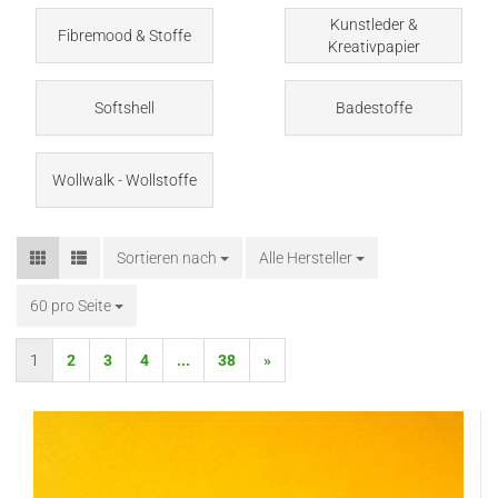
Kunstleder &
Fibremood & Stoffe
Kreativpapier
Softshell
Badestoffe
Wollwalk - Wollstoffe
Sortieren nach
Sortieren nach
Alle Hersteller
60 pro Seite
pro Seite
1
2
3
4
...
38
»