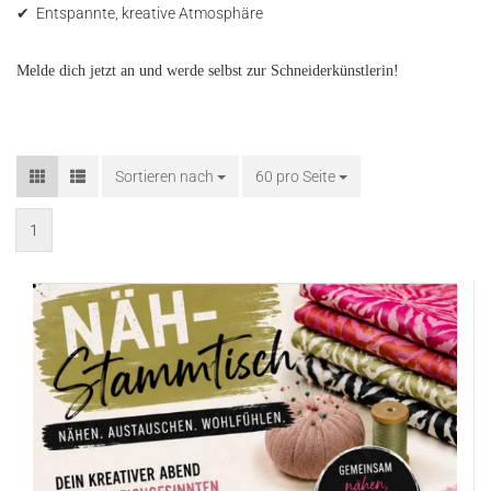
✔
Entspannte, kreative Atmosphäre
Melde dich jetzt an und werde selbst zur Schneiderkünstlerin!
Sortieren nach
Sortieren nach
60 pro Seite
pro Seite
1