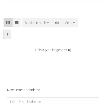
Sortieren nach
Sortieren nach
60 pro Seite
pro Seite
1
1
bis
6
(von insgesamt
6
)
Newsletter abonnieren