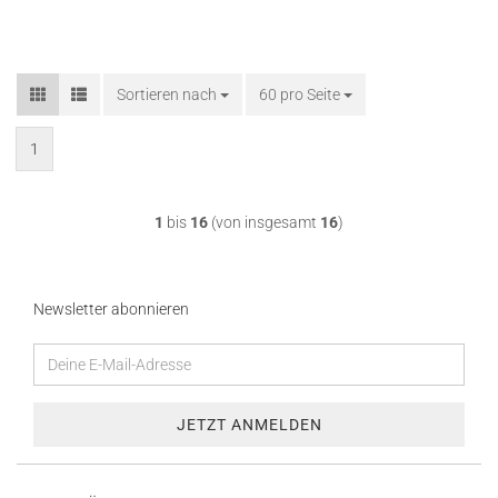
Sortieren nach
Sortieren nach
60 pro Seite
pro Seite
1
1
bis
16
(von insgesamt
16
)
Newsletter abonnieren