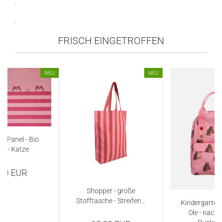
.
.
FRISCH EINGETROFFEN
NEU
NEU
f - Panel - Bio
ey - Katze
,00 EUR
Shopper - große
Stofftasche - Streifen...
Kindergarten
Ole - nachh