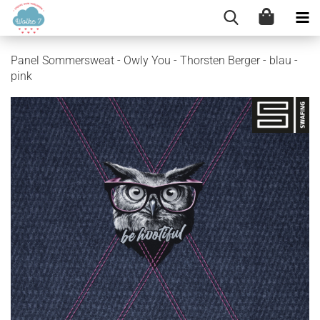
Panel Sommersweat - Owly You - Thorsten Berger - blau -
pink