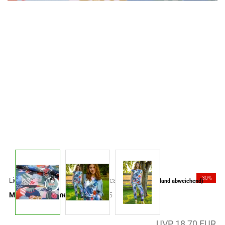
-30%
Lieferzeit:
ca. 3-4 Tage
(Ausland abweichend)
Mindestbestellmenge:
0,5
UVP 18,70 EUR