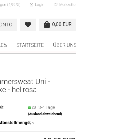
gen (4,99/5)
Login
Merkzettel
0,00 EUR
KONTO
LE%
STARTSEITE
ÜBER UNS
mersweat Uni -
e - hellrosa
it:
ca. 3-4 Tage
(Ausland abweichend)
tbestellmenge:
0,5