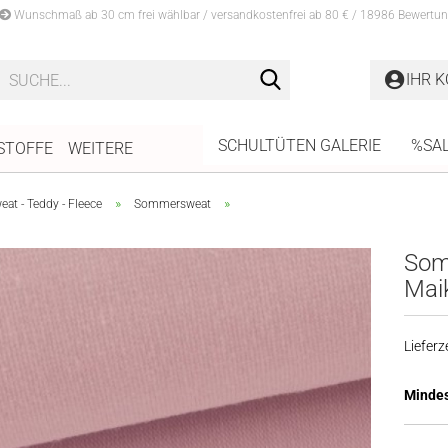
Wunschmaß ab 30 cm frei wählbar / versandkostenfrei ab 80 € / 18986 Bewertun
Suche...
IHR 
SCHULTÜTEN GALERIE
%SA
STOFFE
WEITERE
»
»
at - Teddy - Fleece
Sommersweat
Som
Maik
Lieferze
Mindes