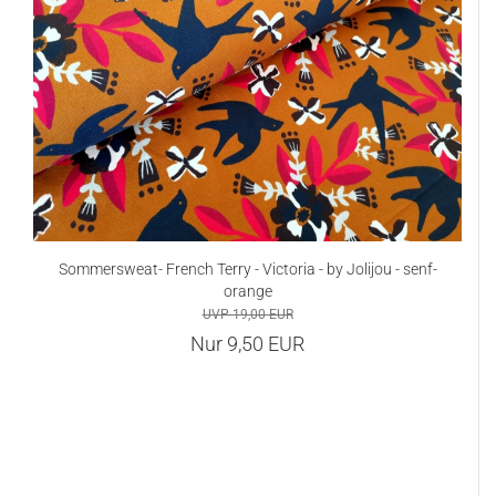
Sommersweat- French Terry - Victoria - by Jolijou - senf-
orange
UVP 19,00 EUR
Nur 9,50 EUR