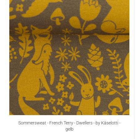
Sommersweat - French Terry - Dwellers - by Käselotti -
gelb