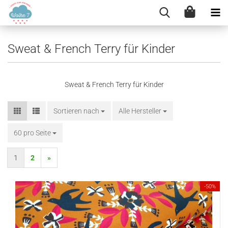
Sweat & French Terry für Kinder
Sweat & French Terry für Kinder
Sortieren nach
Sortieren nach
Alle Hersteller
60 pro Seite
pro Seite
1
2
»
-50%