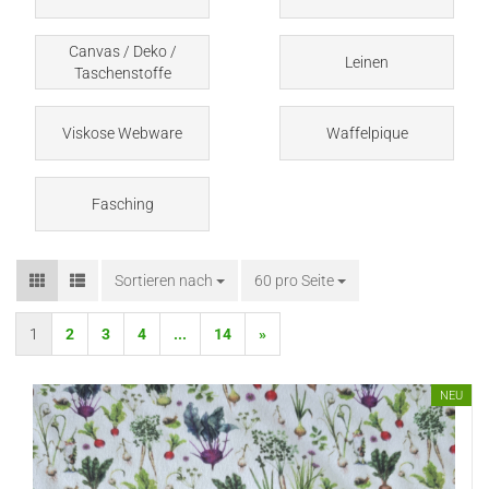
Canvas / Deko /
Leinen
Taschenstoffe
Viskose Webware
Waffelpique
Fasching
Sortieren nach
Sortieren nach
60 pro Seite
pro Seite
1
2
3
4
...
14
»
NEU