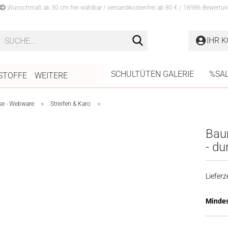
Wunschmaß ab 30 cm frei wählbar / versandkostenfrei ab 80 € / 18986 Bewertun
Suche...
IHR 
SCHULTÜTEN GALERIE
%SA
STOFFE
WEITERE
»
»
se - Webware
Streifen & Karo
Bau
- du
Lieferze
Mindes