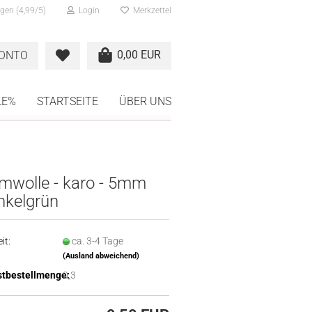
gen (4,99/5)
Login
Merkzettel
0,00 EUR
KONTO
LE%
STARTSEITE
ÜBER UNS
mwolle - karo - 5mm
nkelgrün
it:
ca. 3-4 Tage
(Ausland abweichend)
tbestellmenge:
0,3