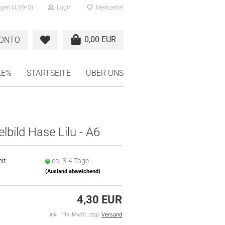
gen (4,99/5)
Login
Merkzettel
0,00 EUR
KONTO
LE%
STARTSEITE
ÜBER UNS
lbild Hase Lilu - A6
it:
ca. 3-4 Tage
(Ausland abweichend)
4,30 EUR
inkl. 19% MwSt. zzgl.
Versand