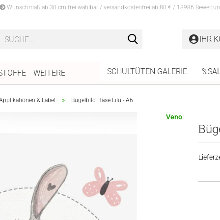
Wunschmaß ab 30 cm frei wählbar / versandkostenfrei ab 80 € / 18986 Bewertun
Suche...
IHR 
SCHULTÜTEN GALERIE
%SA
STOFFE
WEITERE
»
Applikationen & Label
Bügelbild Hase Lilu - A6
Veno
Büge
Lieferze