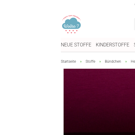
NEUE STOFFE
KINDERSTOFFE
»
»
»
Startseite
Stoffe
Bündchen
He