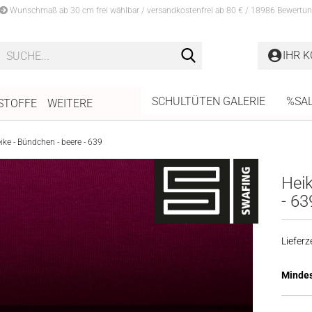
Wunschmaß ab 30 cm frei wählbar / versandkostenfrei ab 80 € / 18986 Bewertun
Suche...
IHR 
SCHULTÜTEN GALERIE
%SA
STOFFE
WEITERE
ike - Bündchen - beere - 639
Heik
- 63
Lieferze
Mindes