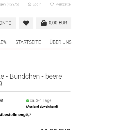
gen (4,99/5)
Login
Merkzettel
0,00 EUR
KONTO
LE%
STARTSEITE
ÜBER UNS
e - Bündchen - beere
9
it:
ca. 3-4 Tage
(Ausland abweichend)
tbestellmenge:
0,3