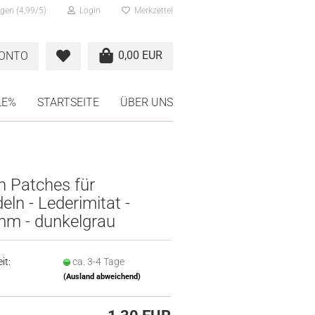
gen (4,99/5)
Login
Merkzettel
0,00 EUR
KONTO
LE%
STARTSEITE
ÜBER UNS
n Patches für
eln - Lederimitat -
mm - dunkelgrau
it:
ca. 3-4 Tage
(Ausland abweichend)