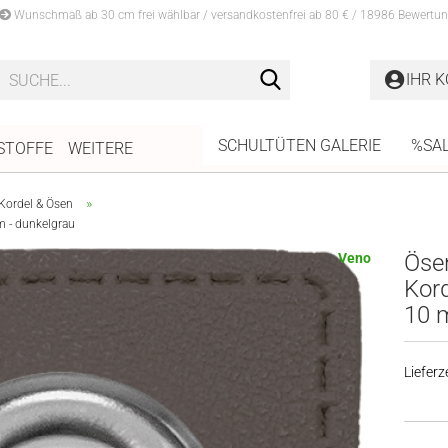
Wunschmaß ab 30 cm frei wählbar / versandkostenfrei ab 80 € / 18986 Bewertun
Suche...
IHR 
SCHULTÜTEN GALERIE
%SA
STOFFE
WEITERE
»
Kordel & Ösen
m - dunkelgrau
Öse
Veno
Kord
10 
Lieferze