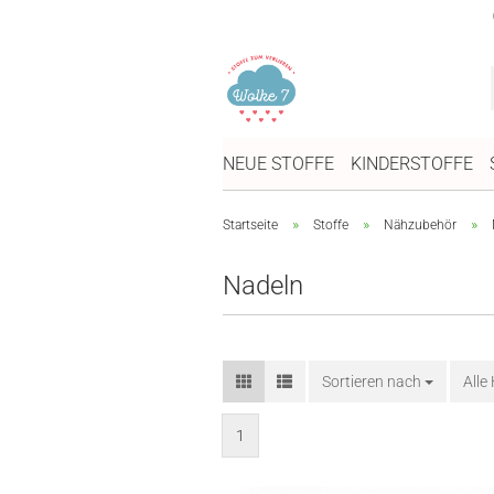
NEUE STOFFE
KINDERSTOFFE
»
»
»
Startseite
Stoffe
Nähzubehör
Nadeln
Sortieren nach
Sortieren nach
Alle
1