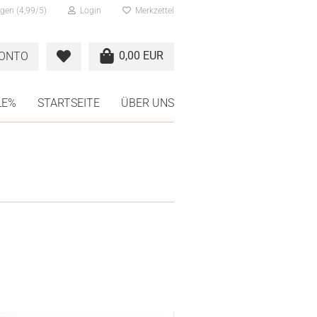
gen (4,99/5)
Login
Merkzettel
0,00 EUR
KONTO
LE%
STARTSEITE
ÜBER UNS