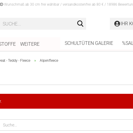
Wunschmaß ab 30 cm frei wählbar / versandkostenfrei ab 80 € / 18986 Bewertun
Suche...
IHR 
SCHULTÜTEN GALERIE
%SA
STOFFE
WEITERE
»
at - Teddy - Fleece
Alpenfleece
.