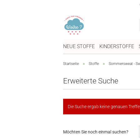
NEUE STOFFE
KINDERSTOFFE
»
»
Startseite
Stoffe
Sommersweat - Swe
Erweiterte Suche
Die Suche ergab keine genauen Treffer
MÖCHTEN
Möchten Sie noch einmal suchen?
SIE