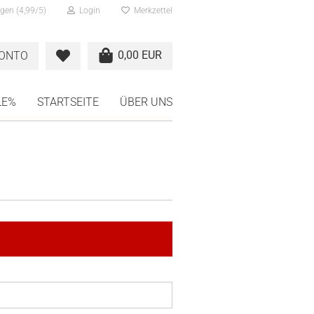
gen (4,99/5)
Login
Merkzettel
0,00 EUR
KONTO
LE%
STARTSEITE
ÜBER UNS