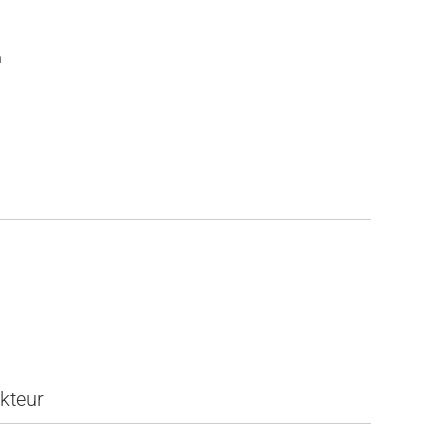
n
kteur