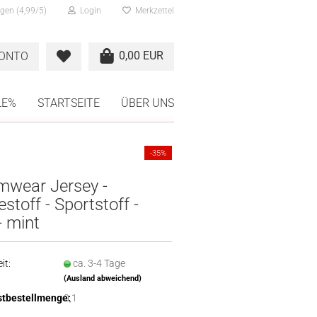
gen (4,99/5)
Login
Merkzettel
0,00 EUR
KONTO
LE%
STARTSEITE
ÜBER UNS
-35%
mwear Jersey -
stoff - Sportstoff -
- mint
it:
ca. 3-4 Tage
(Ausland abweichend)
tbestellmenge:
0,1