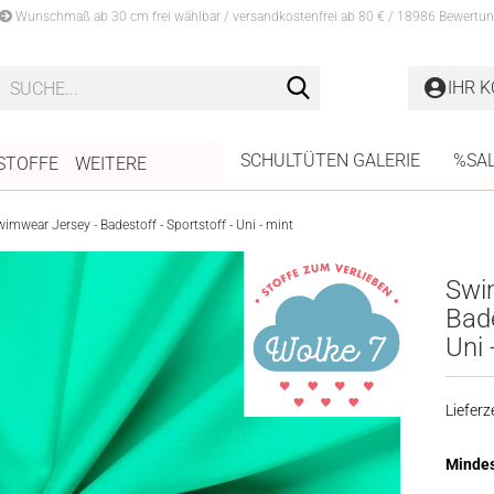
Wunschmaß ab 30 cm frei wählbar / versandkostenfrei ab 80 € / 18986 Bewertun
Suche...
IHR 
SCHULTÜTEN GALERIE
%SA
STOFFE
WEITERE
imwear Jersey - Badestoff - Sportstoff - Uni - mint
Swi
Bade
Uni 
Lieferze
Mindes