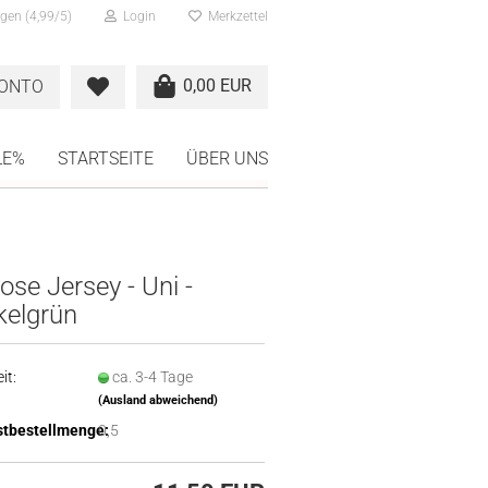
gen (4,99/5)
Login
Merkzettel
0,00 EUR
KONTO
LE%
STARTSEITE
ÜBER UNS
ose Jersey - Uni -
kelgrün
it:
ca. 3-4 Tage
(Ausland abweichend)
tbestellmenge:
0,5