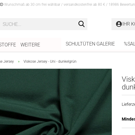
Wunschmaß ab 30 cm frei wählbar / versandkostenfrei ab 80 € / 18986 Bewertun
Suche...
IHR 
SCHULTÜTEN GALERIE
%SA
STOFFE
WEITERE
»
se Jersey
Viskose Jersey - Uni - dunkelgrün
Visk
dun
Lieferze
Mindes