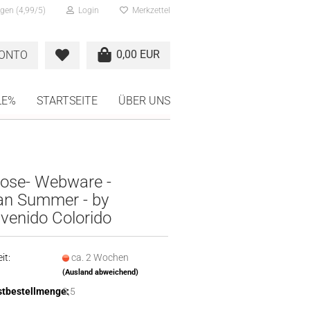
gen (4,99/5)
Login
Merkzettel
0,00 EUR
KONTO
LE%
STARTSEITE
ÜBER UNS
kose- Webware -
ian Summer - by
venido Colorido
it:
ca. 2 Wochen
(Ausland abweichend)
tbestellmenge:
0,5