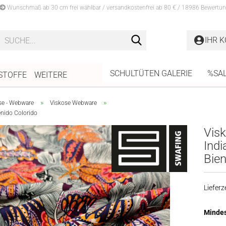
Wunschmaß ab 30 cm frei wählbar / versandkostenfrei ab 80 € / 18986 Bewertun
Suche...
IHR 
SCHULTÜTEN GALERIE
%SA
STOFFE
WEITERE
»
»
se - Webware
Viskose Webware
enido Colorido
Vis
Ind
Bien
Lieferze
Mindes