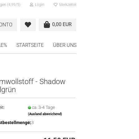
gen (4,99/5)
Login
Merkzettel
0,00 EUR
KONTO
LE%
STARTSEITE
ÜBER UNS
mwollstoff - Shadow
llgrün
it:
ca. 3-4 Tage
(Ausland abweichend)
tbestellmenge:
0,3