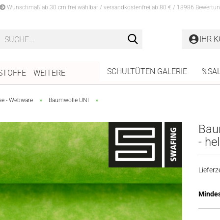
Wunschmaß ab 30 cm frei wählbar / versandkostenfrei ab 80 € / 18986 Bewertun
Suche...
IHR 
SCHULTÜTEN GALERIE
%SA
STOFFE
WEITERE
»
»
se - Webware
Baumwolle UNI
Bau
- he
Lieferze
Mindes