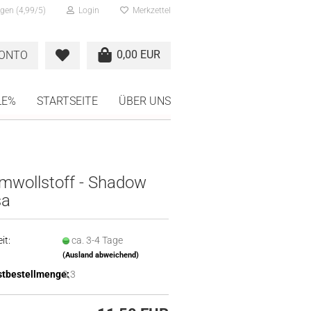
gen (4,99/5)
Login
Merkzettel
0,00 EUR
KONTO
LE%
STARTSEITE
ÜBER UNS
mwollstoff - Shadow
sa
it:
ca. 3-4 Tage
(Ausland abweichend)
tbestellmenge:
0,3