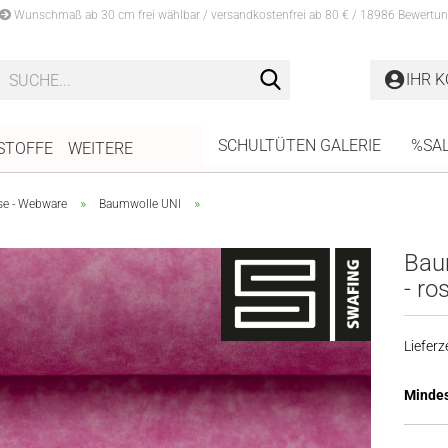
Wunschmaß ab 30 cm frei wählbar / versandkostenfrei ab 80 € / 18986 Bewertun
Suche...
IHR 
SCHULTÜTEN GALERIE
%SA
STOFFE
WEITERE
»
»
se - Webware
Baumwolle UNI
Bau
- ro
Lieferze
Mindes