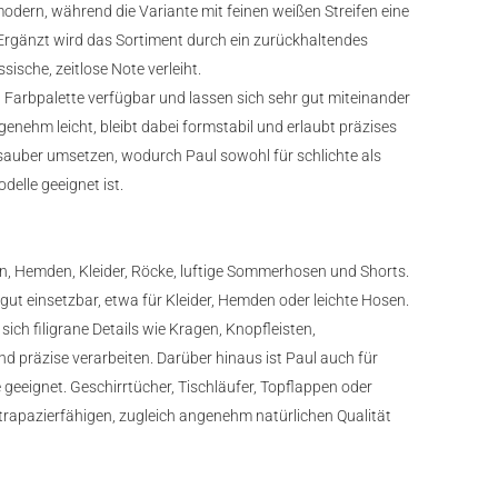
odern, während die Variante mit feinen weißen Streifen eine
 Ergänzt wird das Sortiment durch ein zurückhaltendes
sische, zeitlose Note verleiht.
n Farbpalette verfügbar und lassen sich sehr gut miteinander
enehm leicht, bleibt dabei formstabil und erlaubt präzises
h sauber umsetzen, wodurch Paul sowohl für schlichte als
elle geeignet ist.
en, Hemden, Kleider, Röcke, luftige Sommerhosen und Shorts.
 gut einsetzbar, etwa für Kleider, Hemden oder leichte Hosen.
ich filigrane Details wie Kragen, Knopfleisten,
 präzise verarbeiten. Darüber hinaus ist Paul auch für
geeignet. Geschirrtücher, Tischläufer, Topflappen oder
 strapazierfähigen, zugleich angenehm natürlichen Qualität