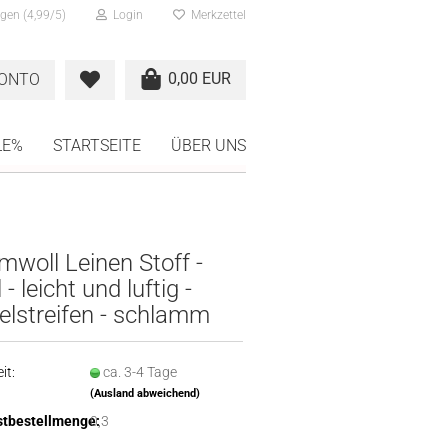
gen (4,99/5)
Login
Merkzettel
0,00 EUR
KONTO
LE%
STARTSEITE
ÜBER UNS
woll Leinen Stoff -
 - leicht und luftig -
lstreifen - schlamm
it:
ca. 3-4 Tage
(Ausland abweichend)
tbestellmenge:
0,3