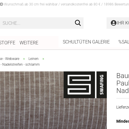
Wunschmaß ab 30 cm frei wählbar / versandkostenfrei ab 80 € / 18986 Bewertun
Suche...
IHR 
SCHULTÜTEN GALERIE
%SA
STOFFE
WEITERE
»
»
se - Webware
Leinen
g - Nadelstreifen - schlamm
Baum
Paul
Nade
Lieferze
Mindes