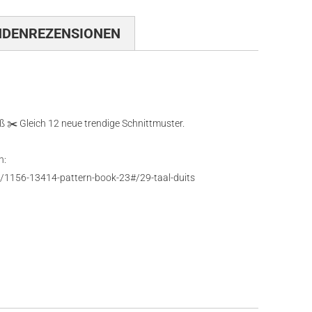
NDENREZENSIONEN
✂️ Gleich 12 neue trendige Schnittmuster.
n:
t/1156-13414-pattern-book-23#/29-taal-duits