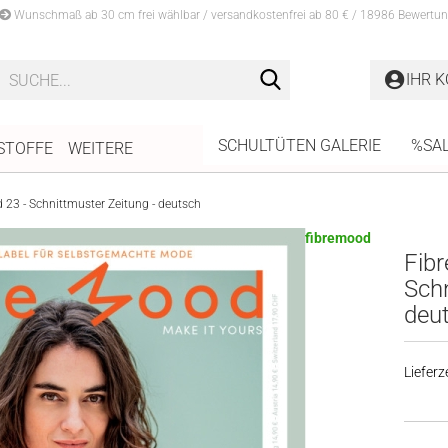
Wunschmaß ab 30 cm frei wählbar / versandkostenfrei ab 80 € / 18986 Bewertun
Suche...
IHR 
SCHULTÜTEN GALERIE
%SA
STOFFE
WEITERE
23 - Schnittmuster Zeitung - deutsch
fibremood
Fib
Schn
deu
Lieferze