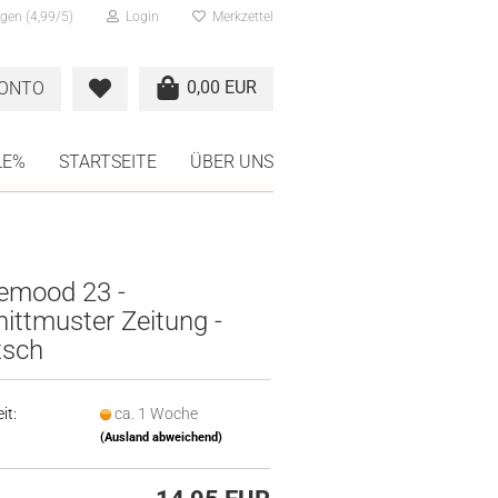
gen (4,99/5)
Login
Merkzettel
0,00 EUR
KONTO
LE%
STARTSEITE
ÜBER UNS
remood 23 -
ittmuster Zeitung -
tsch
it:
ca. 1 Woche
(Ausland abweichend)