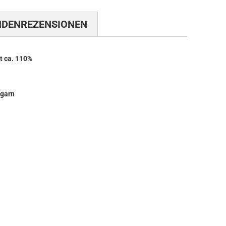
NDENREZENSIONEN
t ca. 110%
xgarn