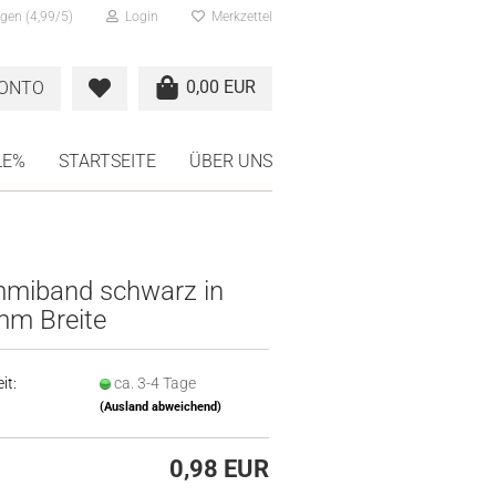
gen (4,99/5)
Login
Merkzettel
0,00 EUR
KONTO
LE%
STARTSEITE
ÜBER UNS
miband schwarz in
mm Breite
it:
ca. 3-4 Tage
(Ausland abweichend)
0,98 EUR