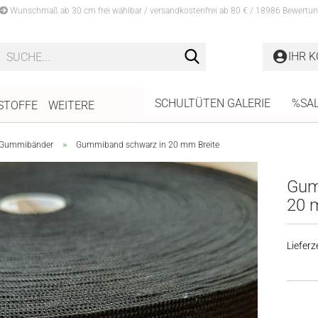
Wunschmaß ab 30 cm frei wählbar / versandkostenfrei ab 80 € / 18986 Bewertun
Suche...
IHR 
SCHULTÜTEN GALERIE
%SA
STOFFE
WEITERE
»
Gummibänder
Gummiband schwarz in 20 mm Breite
Gum
20 
Lieferze