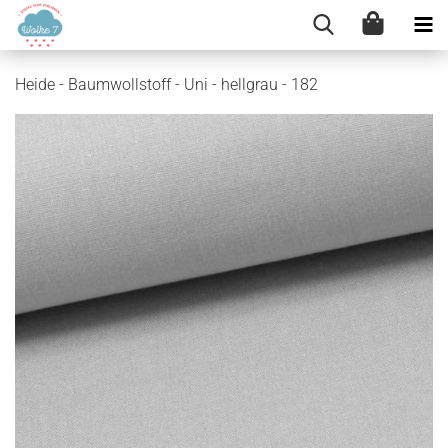
Heide - Baumwollstoff - Uni - hellgrau - 182