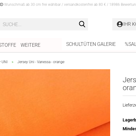
Wunschmaß ab 30 cm frei wählbar / versandkostenfrei ab 80 € / 18986 Bewertun
Suche...
IHR 
SCHULTÜTEN GALERIE
%SA
STOFFE
WEITERE
»
y UNI
Jersey Uni - Vanessa - orange
Jers
ora
Lieferze
Lagerb
Mindes