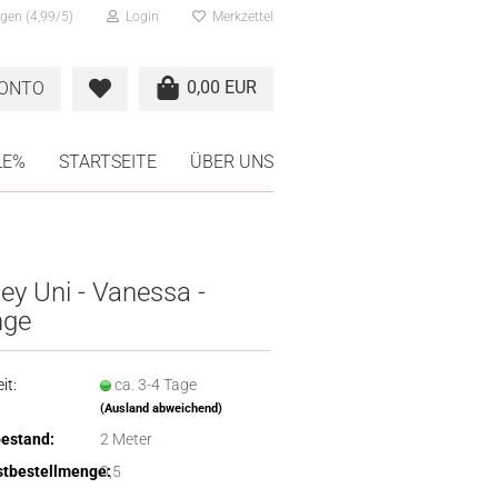
gen (4,99/5)
Login
Merkzettel
0,00 EUR
KONTO
LE%
STARTSEITE
ÜBER UNS
ey Uni - Vanessa -
nge
it:
ca. 3-4 Tage
(Ausland abweichend)
estand:
2
Meter
tbestellmenge:
0,5