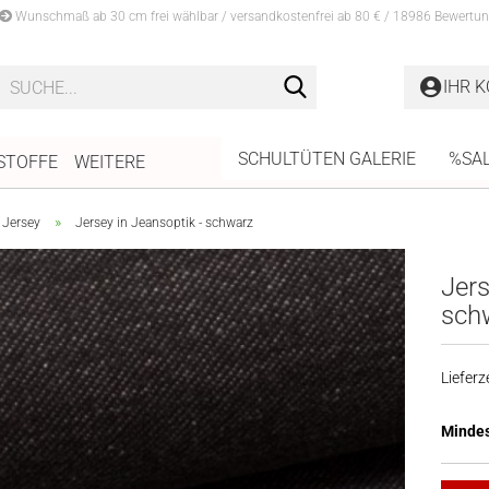
Wunschmaß ab 30 cm frei wählbar / versandkostenfrei ab 80 € / 18986 Bewertun
Suche...
IHR 
SCHULTÜTEN GALERIE
%SA
STOFFE
WEITERE
»
 Jersey
Jersey in Jeansoptik - schwarz
Jers
sch
Lieferze
Mindes