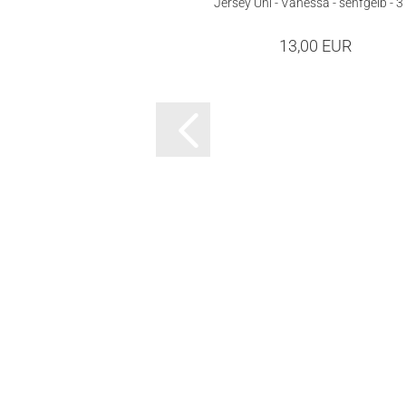
Jersey Uni - Vanessa - senfgelb - 
13,00 EUR