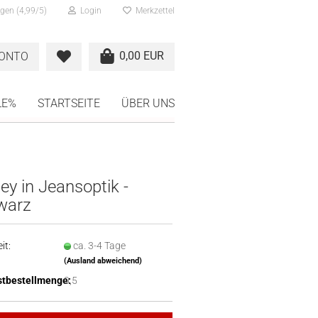
gen (4,99/5)
Login
Merkzettel
0,00 EUR
KONTO
LE%
STARTSEITE
ÜBER UNS
ey in Jeansoptik -
warz
it:
ca. 3-4 Tage
(Ausland abweichend)
tbestellmenge:
0,5