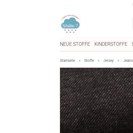
NEUE STOFFE
KINDERSTOFFE
»
»
»
Startseite
Stoffe
Jersey
Jeans