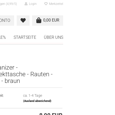
gen (4,99/5)
Login
Merkzettel
0,00 EUR
KONTO
LE%
STARTSEITE
ÜBER UNS
nizer -
ekttasche - Rauten -
 - braun
it:
ca. 1-4 Tage
(Ausland abweichend)