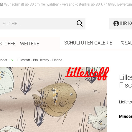
Wunschmaß ab 30 cm frei wählbar / versandkostenfrei ab 80 € / 18986 Bewertun
Suche...
IHR 
SCHULTÜTEN GALERIE
%SA
STOFFE
WEITERE
»
inder
Lillestoff - Bio Jersey - Fische
Lill
Fis
Lieferze
Mindes