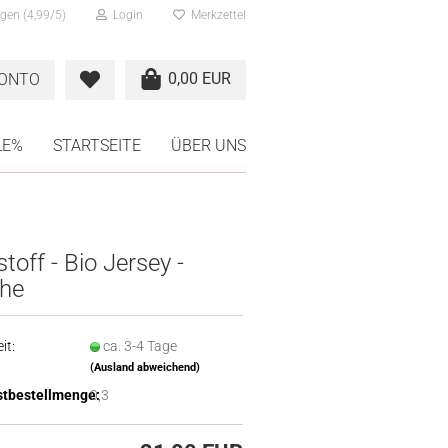
gen (4,99/5)
Login
Merkzettel
0,00 EUR
KONTO
LE%
STARTSEITE
ÜBER UNS
estoff - Bio Jersey -
che
it:
ca. 3-4 Tage
(Ausland abweichend)
tbestellmenge:
0,3