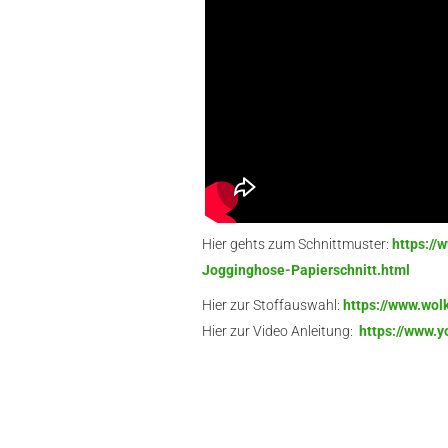
Hier gehts zum Schnittmuster:
https://
Jogginghose-Papierschnitt.html
Hier zur Stoffauswahl:
https://www.wol
Hier zur Video Anleitung:
https://www.