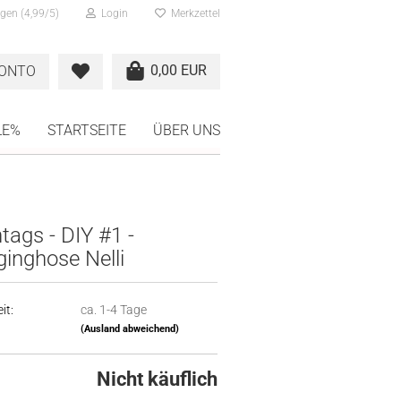
gen (4,99/5)
Login
Merkzettel
0,00 EUR
KONTO
LE%
STARTSEITE
ÜBER UNS
ags - DIY #1 -
inghose Nelli
it:
ca. 1-4 Tage
(Ausland abweichend)
Nicht käuflich