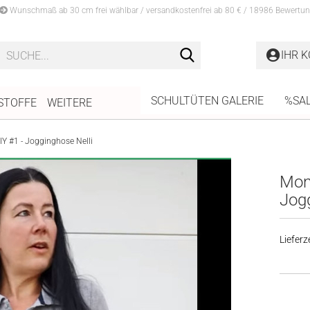
Wunschmaß ab 30 cm frei wählbar / versandkostenfrei ab 80 € / 18986 Bewertun
Suche...
IHR 
SCHULTÜTEN GALERIE
%SA
STOFFE
WEITERE
IY #1 - Jogginghose Nelli
Mont
Jogg
Lieferze