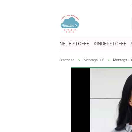
NEUE STOFFE
KINDERSTOFFE
»
»
Startseite
Montags-DIY
Montags - D