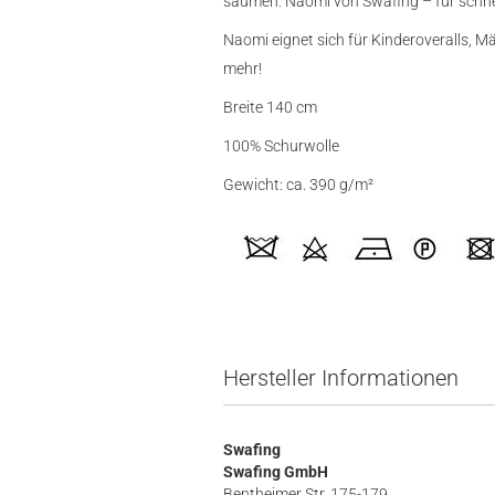
säumen. Naomi von Swafing – für schnel
Naomi eignet sich für Kinderoveralls, M
mehr!
Breite 140 cm
100% Schurwolle
Gewicht: ca. 390 g/m²
Hersteller Informationen
Swafing
Swafing GmbH
Bentheimer Str. 175-179