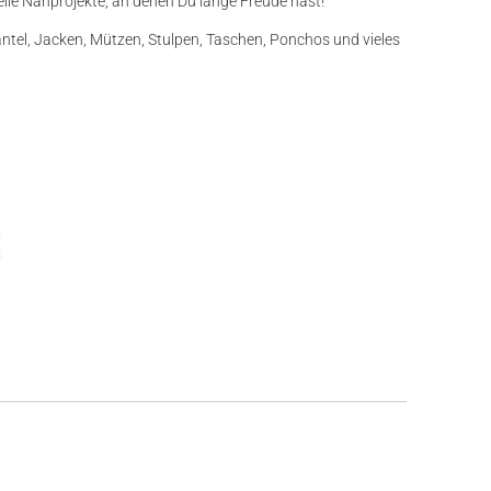
le Nähprojekte, an denen Du lange Freude hast!
äntel, Jacken, Mützen, Stulpen, Taschen, Ponchos und vieles