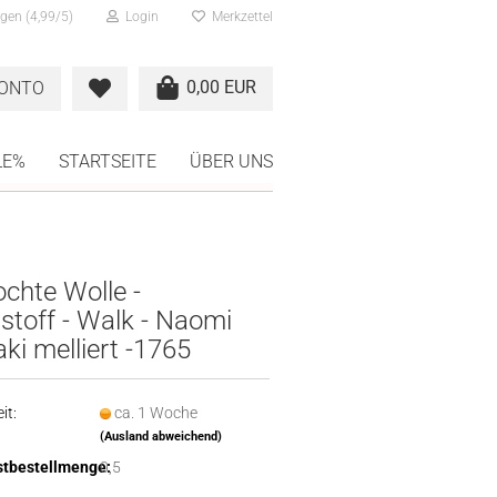
gen (4,99/5)
Login
Merkzettel
0,00 EUR
KONTO
LE%
STARTSEITE
ÜBER UNS
chte Wolle -
stoff - Walk - Naomi
aki melliert -1765
it:
ca. 1 Woche
(Ausland abweichend)
tbestellmenge:
0,5