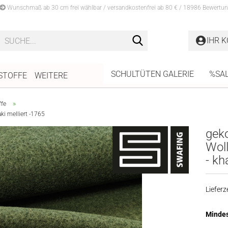
Wunschmaß ab 30 cm frei wählbar / versandkostenfrei ab 80 € / 18986 Bewertun
Suche...
IHR 
SCHULTÜTEN GALERIE
%SA
STOFFE
WEITERE
»
ffe
ki melliert -1765
geko
Woll
- kh
Lieferze
Mindes