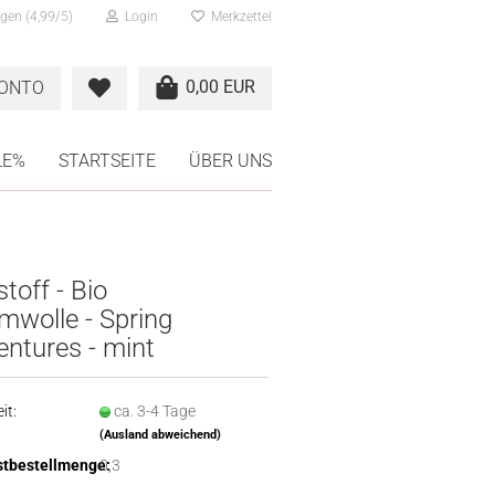
gen (4,99/5)
Login
Merkzettel
0,00 EUR
KONTO
LE%
STARTSEITE
ÜBER UNS
stoff - Bio
mwolle - Spring
ntures - mint
it:
ca. 3-4 Tage
(Ausland abweichend)
tbestellmenge:
0,3