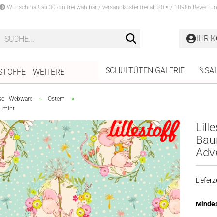
Wunschmaß ab 30 cm frei wählbar / versandkostenfrei ab 80 € / 18986 Bewertun
Suche...
IHR 
SCHULTÜTEN GALERIE
%SA
STOFFE
WEITERE
»
»
se - Webware
Ostern
- mint
Lille
Bau
Adve
Lieferze
Mindes