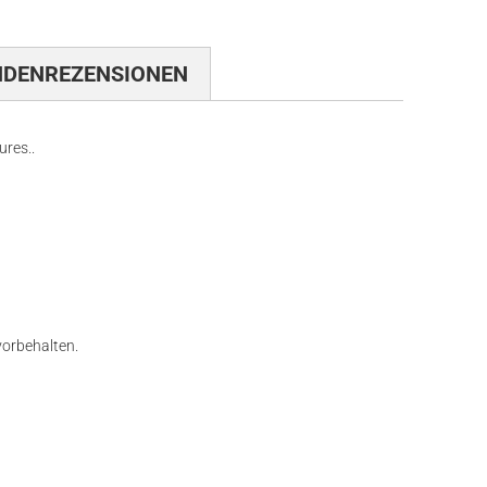
NDENREZENSIONEN
ures..
 vorbehalten.