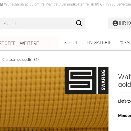
Wunschmaß ab 30 cm frei wählbar / versandkostenfrei ab 80 € / 18986 Bewertun
Suche...
IHR 
SCHULTÜTEN GALERIE
%SA
STOFFE
WEITERE
- Clarissa - goldgelb - 314
Waff
gold
Lieferze
Mindes