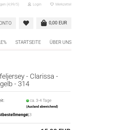
gen (4,99/5)
Login
Merkzettel
0,00 EUR
KONTO
LE%
STARTSEITE
ÜBER UNS
eljersey - Clarissa -
gelb - 314
it:
ca. 3-4 Tage
(Ausland abweichend)
tbestellmenge:
0,3