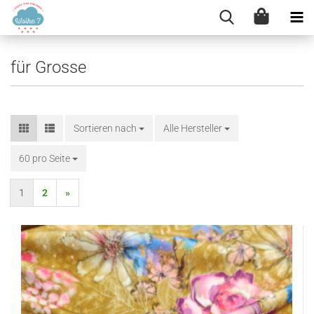
für Grosse
Sortieren nach
Sortieren nach
Alle Hersteller
60 pro Seite
pro Seite
1
2
»