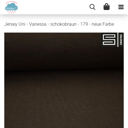
Jersey Uni - Vanessa - schokobraun - 179 - neue Farbe