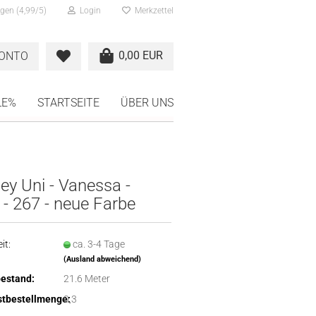
gen (4,99/5)
Login
Merkzettel
0,00 EUR
KONTO
LE%
STARTSEITE
ÜBER UNS
ey Uni - Vanessa -
 - 267 - neue Farbe
it:
ca. 3-4 Tage
(Ausland abweichend)
estand:
21.6
Meter
tbestellmenge:
0,3