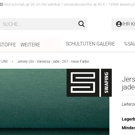
Wunschmaß ab 30 cm frei wählbar / versandkostenfrei ab 80 € / 18986 Bewertun
Suche...
IHR 
SCHULTÜTEN GALERIE
%SA
STOFFE
WEITERE
»
y UNI
Jersey Uni - Vanessa - jade - 267 - neue Farbe
Jers
jade
Lieferze
Lagerb
Mindes