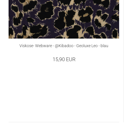
Viskose- Webware - @Kibadoo - Geoluxe Leo - blau
15,90 EUR