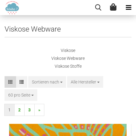
Viskose Webware
Viskose
Viskose Webware
Viskose Stoffe
Sortieren nach
Sortieren nach
Alle Hersteller
60 pro Seite
pro Seite
1
2
3
»