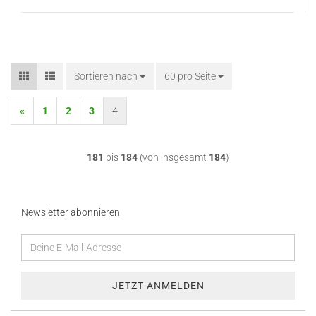
Sortieren nach
Sortieren nach
60 pro Seite
pro Seite
«
1
2
3
4
181
bis
184
(von insgesamt
184
)
Newsletter abonnieren