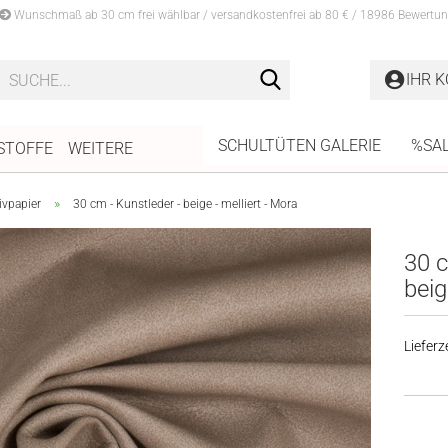
Wunschmaß ab 30 cm frei wählbar / versandkostenfrei ab 80 € / 18986 Bewertun
Suche...
IHR 
SCHULTÜTEN GALERIE
%SA
STOFFE
WEITERE
»
ivpapier
30 cm - Kunstleder - beige - melliert - Mora
30 c
beig
Lieferze