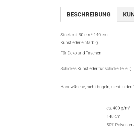
BESCHREIBUNG
KU
Stück mit 30 cm * 140 cm
Kunstleder einfarbig.
Für Deko und Taschen.
Schickes Kunstleder für schicke Teile. :)
Handwäsche, nicht bügeln, nicht in den
ca. 400 g/m²
Gewicht
140 cm
Breite
50% Polyester
Zusammensetzung