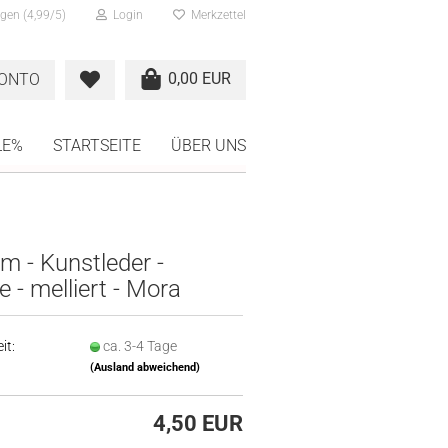
gen (4,99/5)
Login
Merkzettel
0,00 EUR
KONTO
LE%
STARTSEITE
ÜBER UNS
m - Kunstleder -
e - melliert - Mora
it:
ca. 3-4 Tage
(Ausland abweichend)
4,50 EUR